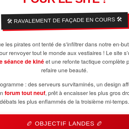
🛠️ RAVALEMENT DE FAÇADE EN COURS 🛠️
 les pirates ont tenté de s'infiltrer dans notre en-bu
pour renvoyer tout le monde aux vestiaires ! Le site s'
e séance de kiné
et une refonte tactique complète 
refaire une beauté.
ogramme : des serveurs survitaminés, un design aff
un
forum tout neuf
, prêt à encaisser les plus gros dr
débats les plus enflammés de la troisième mi-temps
🏉 OBJECTIF LANDES 🏉