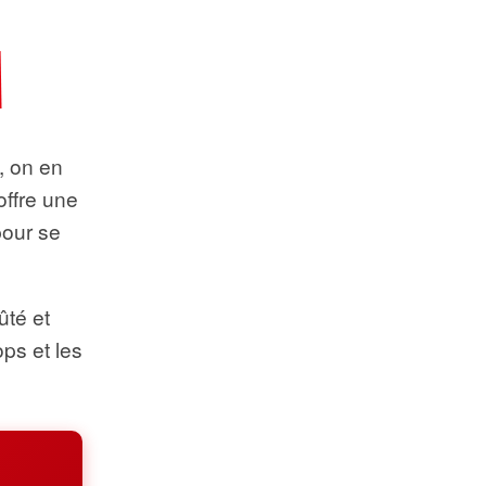
t, on en
offre une
pour se
ûté et
ops et les
.