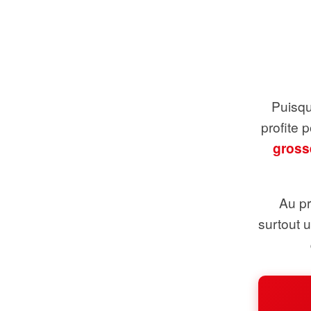
Puisque
profite 
gross
Au pr
surtout 