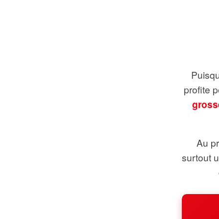
Puisque
profite 
gross
Au pr
surtout 