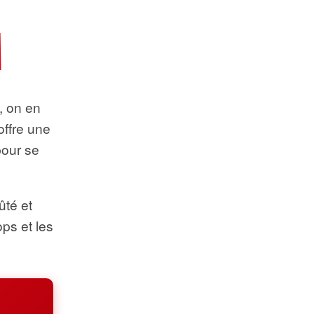
t, on en
offre une
pour se
ûté et
ops et les
.