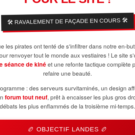
🛠️ RAVALEMENT DE FAÇADE EN COURS 🛠️
 les pirates ont tenté de s'infiltrer dans notre en-bu
pour renvoyer tout le monde aux vestiaires ! Le site s'
e séance de kiné
et une refonte tactique complète 
refaire une beauté.
ogramme : des serveurs survitaminés, un design aff
un
forum tout neuf
, prêt à encaisser les plus gros dr
débats les plus enflammés de la troisième mi-temps
🏉 OBJECTIF LANDES 🏉