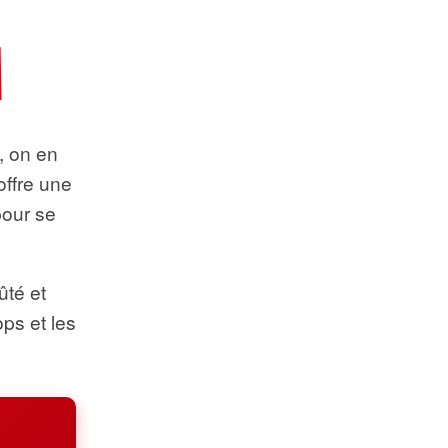
t, on en
offre une
pour se
ûté et
ops et les
.