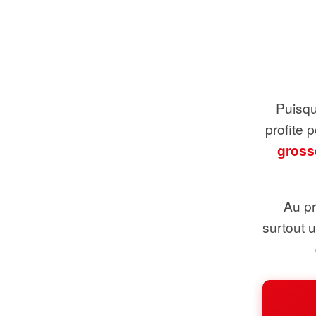
Puisque
profite 
gross
Au pr
surtout 