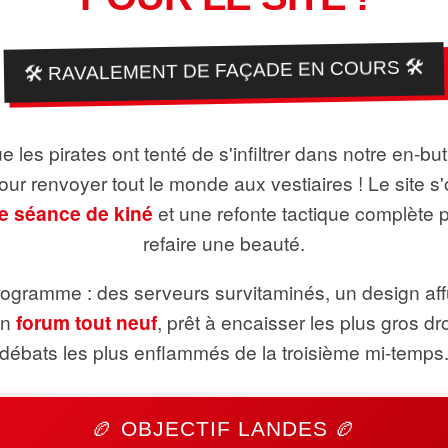
🛠️ RAVALEMENT DE FAÇADE EN COURS 🛠️
 les pirates ont tenté de s'infiltrer dans notre en-bu
pour renvoyer tout le monde aux vestiaires ! Le site s'
e séance de kiné
et une refonte tactique complète 
refaire une beauté.
ogramme : des serveurs survitaminés, un design aff
un
forum tout neuf
, prêt à encaisser les plus gros dr
débats les plus enflammés de la troisième mi-temps
🏉 OBJECTIF LANDES 🏉