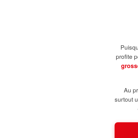
Puisque
profite 
gross
Au pr
surtout 