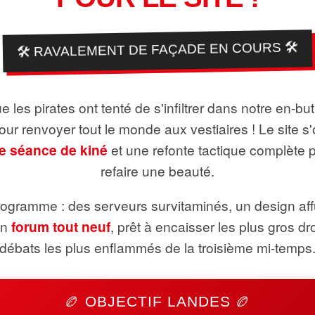
🛠️ RAVALEMENT DE FAÇADE EN COURS 🛠️
 les pirates ont tenté de s'infiltrer dans notre en-bu
pour renvoyer tout le monde aux vestiaires ! Le site s'
e séance de kiné
et une refonte tactique complète 
refaire une beauté.
ogramme : des serveurs survitaminés, un design aff
un
forum tout neuf
, prêt à encaisser les plus gros dr
débats les plus enflammés de la troisième mi-temps
🏉 OBJECTIF LANDES 🏉