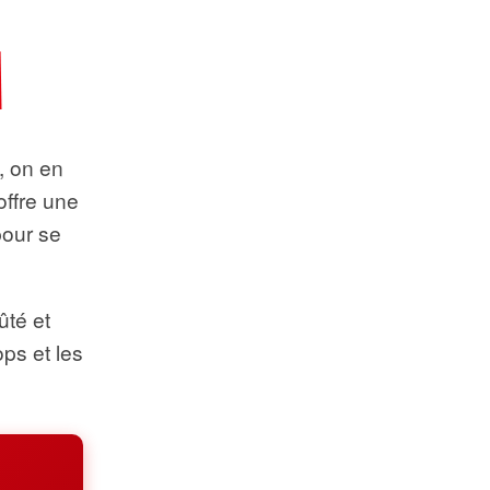
t, on en
offre une
pour se
ûté et
ops et les
.