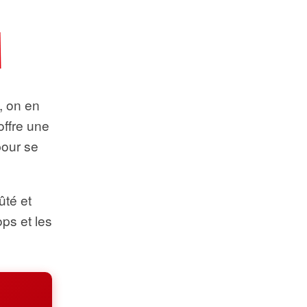
t, on en
offre une
pour se
ûté et
ops et les
.