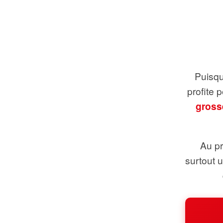
Puisque
profite 
gross
Au pr
surtout 