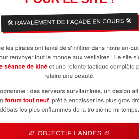
🛠️ RAVALEMENT DE FAÇADE EN COURS 🛠️
 les pirates ont tenté de s'infiltrer dans notre en-bu
pour renvoyer tout le monde aux vestiaires ! Le site s'
e séance de kiné
et une refonte tactique complète 
refaire une beauté.
ogramme : des serveurs survitaminés, un design aff
un
forum tout neuf
, prêt à encaisser les plus gros dr
débats les plus enflammés de la troisième mi-temps
🏉 OBJECTIF LANDES 🏉