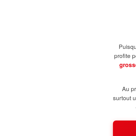
Puisque
profite 
gross
Au pr
surtout 