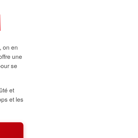
t, on en
offre une
pour se
ûté et
ops et les
.