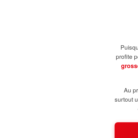
Puisque
profite 
gross
Au pr
surtout 