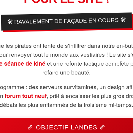
🛠️ RAVALEMENT DE FAÇADE EN COURS 🛠️
 les pirates ont tenté de s'infiltrer dans notre en-bu
pour renvoyer tout le monde aux vestiaires ! Le site s'
e séance de kiné
et une refonte tactique complète 
refaire une beauté.
ogramme : des serveurs survitaminés, un design aff
un
forum tout neuf
, prêt à encaisser les plus gros dr
débats les plus enflammés de la troisième mi-temps
🏉 OBJECTIF LANDES 🏉