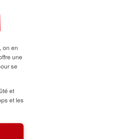
t, on en
offre une
pour se
ûté et
ops et les
.