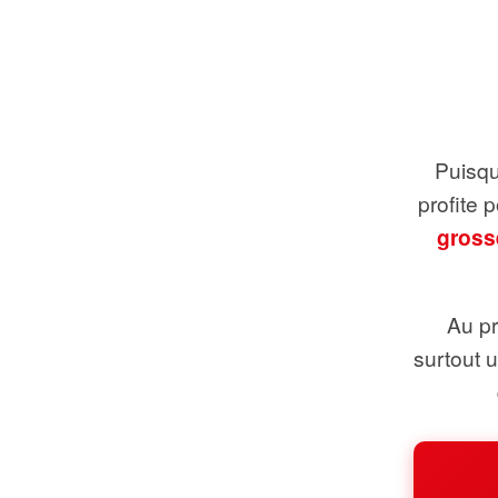
Puisque
profite 
gross
Au pr
surtout 