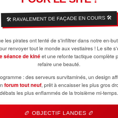
🛠️ RAVALEMENT DE FAÇADE EN COURS 🛠️
 les pirates ont tenté de s'infiltrer dans notre en-bu
pour renvoyer tout le monde aux vestiaires ! Le site s'
e séance de kiné
et une refonte tactique complète 
refaire une beauté.
ogramme : des serveurs survitaminés, un design aff
un
forum tout neuf
, prêt à encaisser les plus gros dr
débats les plus enflammés de la troisième mi-temps
🏉 OBJECTIF LANDES 🏉