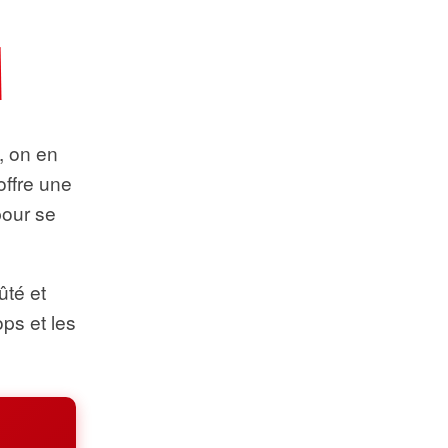
t, on en
offre une
pour se
ûté et
ops et les
.