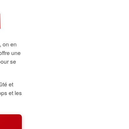
t, on en
offre une
pour se
ûté et
ops et les
.