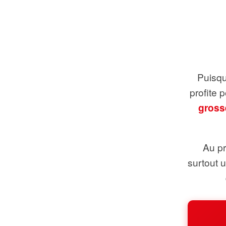
Puisque
profite 
gross
Au pr
surtout 