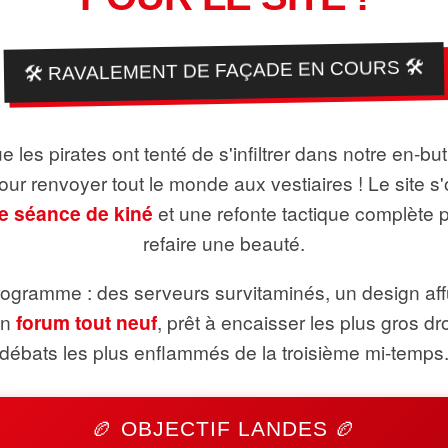
🛠️ RAVALEMENT DE FAÇADE EN COURS 🛠️
 les pirates ont tenté de s'infiltrer dans notre en-bu
pour renvoyer tout le monde aux vestiaires ! Le site s'
e séance de kiné
et une refonte tactique complète 
refaire une beauté.
ogramme : des serveurs survitaminés, un design aff
un
forum tout neuf
, prêt à encaisser les plus gros dr
débats les plus enflammés de la troisième mi-temps
🏉 OBJECTIF LANDES 🏉