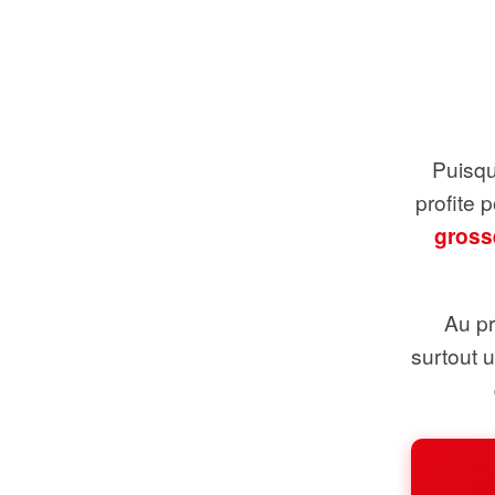
Puisque
profite 
gross
Au pr
surtout 