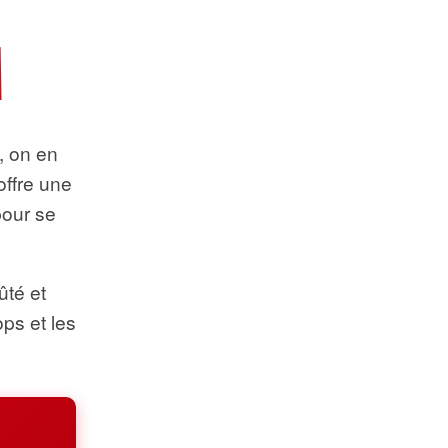
t, on en
offre une
pour se
ûté et
ops et les
.