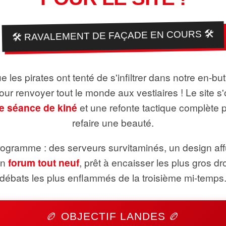
🛠️ RAVALEMENT DE FAÇADE EN COURS 🛠️
 les pirates ont tenté de s'infiltrer dans notre en-bu
pour renvoyer tout le monde aux vestiaires ! Le site s'
e séance de kiné
et une refonte tactique complète 
refaire une beauté.
ogramme : des serveurs survitaminés, un design aff
un
forum tout neuf
, prêt à encaisser les plus gros dr
débats les plus enflammés de la troisième mi-temps
🏉 OBJECTIF LANDES 🏉