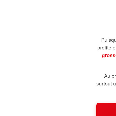
Puisque
profite 
gross
Au pr
surtout 