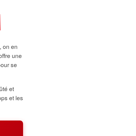
t, on en
offre une
pour se
ûté et
ops et les
.