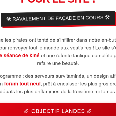
🛠️ RAVALEMENT DE FAÇADE EN COURS 🛠️
 les pirates ont tenté de s'infiltrer dans notre en-bu
pour renvoyer tout le monde aux vestiaires ! Le site s'
e séance de kiné
et une refonte tactique complète 
refaire une beauté.
ogramme : des serveurs survitaminés, un design aff
un
forum tout neuf
, prêt à encaisser les plus gros dr
débats les plus enflammés de la troisième mi-temps
🏉 OBJECTIF LANDES 🏉