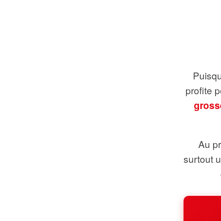
Puisque
profite 
gross
Au pr
surtout 