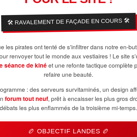
🛠️ RAVALEMENT DE FAÇADE EN COURS 🛠️
 les pirates ont tenté de s'infiltrer dans notre en-bu
pour renvoyer tout le monde aux vestiaires ! Le site s'
e séance de kiné
et une refonte tactique complète 
refaire une beauté.
ogramme : des serveurs survitaminés, un design aff
un
forum tout neuf
, prêt à encaisser les plus gros dr
débats les plus enflammés de la troisième mi-temps
🏉 OBJECTIF LANDES 🏉