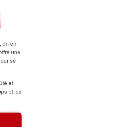
t, on en
offre une
pour se
ûté et
ops et les
.