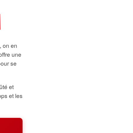
t, on en
offre une
pour se
ûté et
ops et les
.