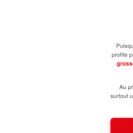
Puisque
profite 
gross
Au pr
surtout 