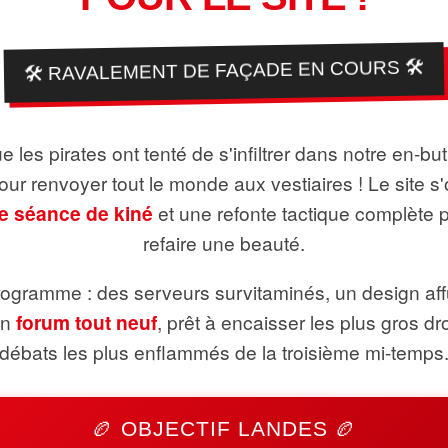
🛠️ RAVALEMENT DE FAÇADE EN COURS 🛠️
 les pirates ont tenté de s'infiltrer dans notre en-bu
pour renvoyer tout le monde aux vestiaires ! Le site s'
e séance de kiné
et une refonte tactique complète 
refaire une beauté.
ogramme : des serveurs survitaminés, un design aff
un
forum tout neuf
, prêt à encaisser les plus gros dr
débats les plus enflammés de la troisième mi-temps
🏉 OBJECTIF LANDES 🏉