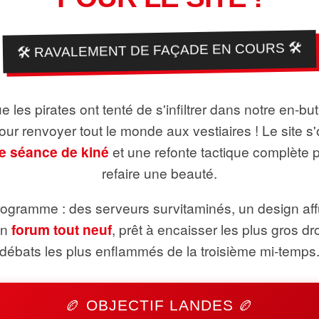
🛠️ RAVALEMENT DE FAÇADE EN COURS 🛠️
 les pirates ont tenté de s'infiltrer dans notre en-bu
pour renvoyer tout le monde aux vestiaires ! Le site s'
e séance de kiné
et une refonte tactique complète 
refaire une beauté.
ogramme : des serveurs survitaminés, un design aff
un
forum tout neuf
, prêt à encaisser les plus gros dr
débats les plus enflammés de la troisième mi-temps
🏉 OBJECTIF LANDES 🏉