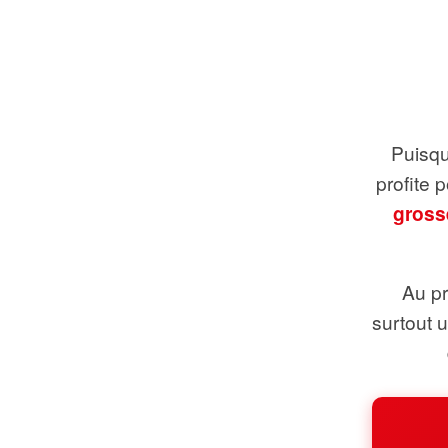
Puisque
profite 
gross
Au pr
surtout 