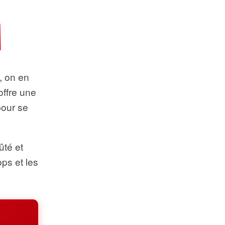
t, on en
offre une
pour se
ûté et
ops et les
.