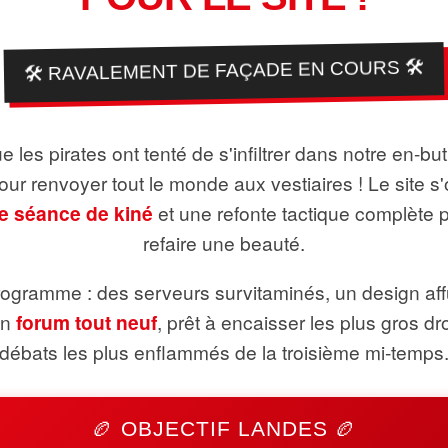
🛠️ RAVALEMENT DE FAÇADE EN COURS 🛠️
 les pirates ont tenté de s'infiltrer dans notre en-bu
pour renvoyer tout le monde aux vestiaires ! Le site s'
e séance de kiné
et une refonte tactique complète 
refaire une beauté.
ogramme : des serveurs survitaminés, un design aff
un
forum tout neuf
, prêt à encaisser les plus gros dr
débats les plus enflammés de la troisième mi-temps
🏉 OBJECTIF LANDES 🏉