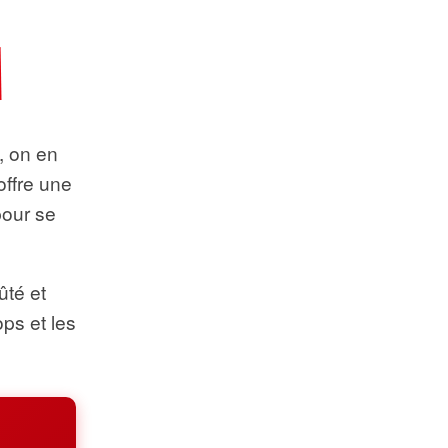
t, on en
offre une
pour se
ûté et
ops et les
.