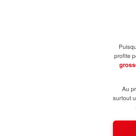
Puisque
profite 
gross
Au pr
surtout 