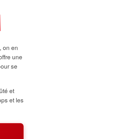
t, on en
offre une
pour se
ûté et
ops et les
.