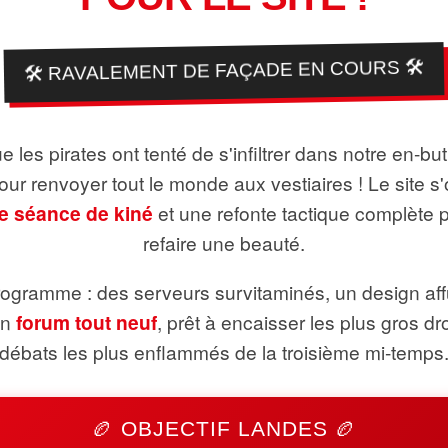
🛠️ RAVALEMENT DE FAÇADE EN COURS 🛠️
 les pirates ont tenté de s'infiltrer dans notre en-bu
pour renvoyer tout le monde aux vestiaires ! Le site s'
e séance de kiné
et une refonte tactique complète 
refaire une beauté.
ogramme : des serveurs survitaminés, un design aff
un
forum tout neuf
, prêt à encaisser les plus gros dr
débats les plus enflammés de la troisième mi-temps
🏉 OBJECTIF LANDES 🏉