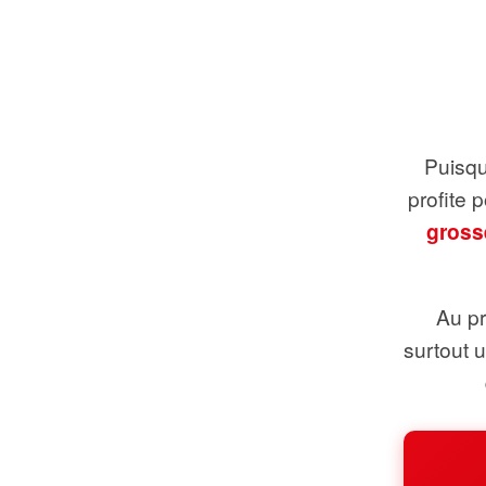
Puisque
profite 
gross
Au pr
surtout 