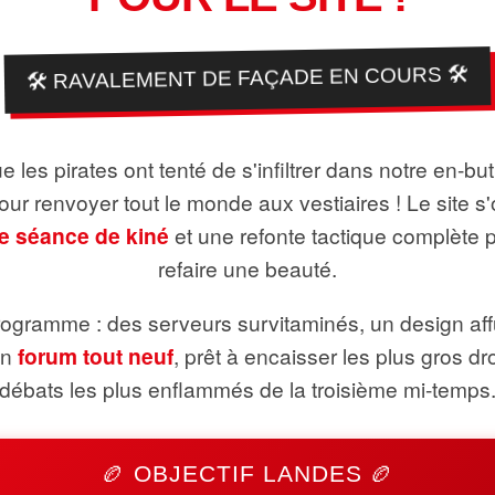
🛠️ RAVALEMENT DE FAÇADE EN COURS 🛠️
 les pirates ont tenté de s'infiltrer dans notre en-bu
pour renvoyer tout le monde aux vestiaires ! Le site s'
e séance de kiné
et une refonte tactique complète 
refaire une beauté.
ogramme : des serveurs survitaminés, un design aff
un
forum tout neuf
, prêt à encaisser les plus gros dr
débats les plus enflammés de la troisième mi-temps
🏉 OBJECTIF LANDES 🏉