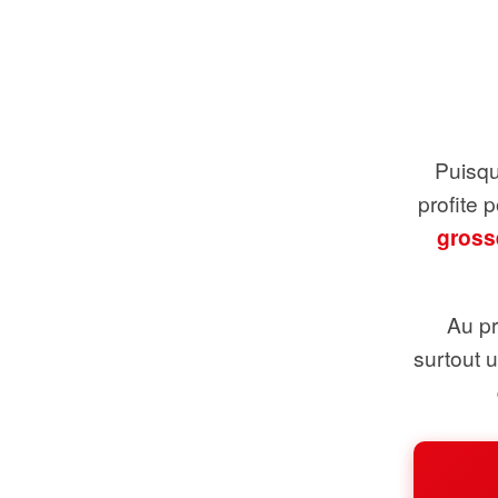
Puisque
profite 
gross
Au pr
surtout 