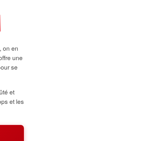
t, on en
offre une
pour se
ûté et
ops et les
.