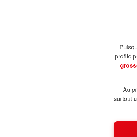
Puisque
profite 
gross
Au pr
surtout 