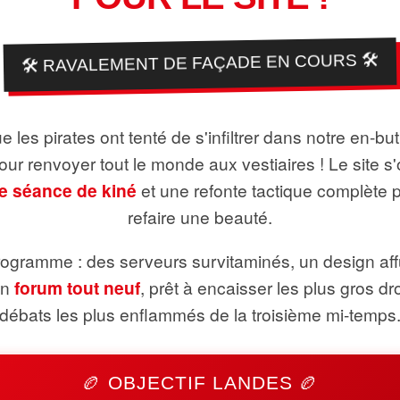
🛠️ RAVALEMENT DE FAÇADE EN COURS 🛠️
 les pirates ont tenté de s'infiltrer dans notre en-bu
pour renvoyer tout le monde aux vestiaires ! Le site s'
e séance de kiné
et une refonte tactique complète 
refaire une beauté.
ogramme : des serveurs survitaminés, un design aff
un
forum tout neuf
, prêt à encaisser les plus gros dr
débats les plus enflammés de la troisième mi-temps
🏉 OBJECTIF LANDES 🏉