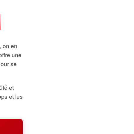
t, on en
offre une
pour se
ûté et
ops et les
.