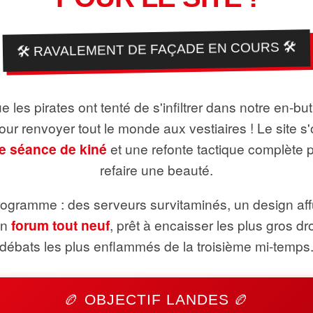
🛠️ RAVALEMENT DE FAÇADE EN COURS 🛠️
 les pirates ont tenté de s'infiltrer dans notre en-bu
pour renvoyer tout le monde aux vestiaires ! Le site s'
e séance de kiné
et une refonte tactique complète 
refaire une beauté.
ogramme : des serveurs survitaminés, un design aff
un
forum tout neuf
, prêt à encaisser les plus gros dr
débats les plus enflammés de la troisième mi-temps
🏉 OBJECTIF LANDES 🏉