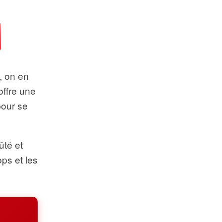
t, on en
offre une
pour se
ûté et
ops et les
.