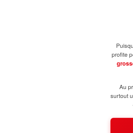
Puisque
profite 
gross
Au pr
surtout 