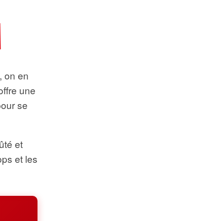
t, on en
offre une
pour se
ûté et
ops et les
.