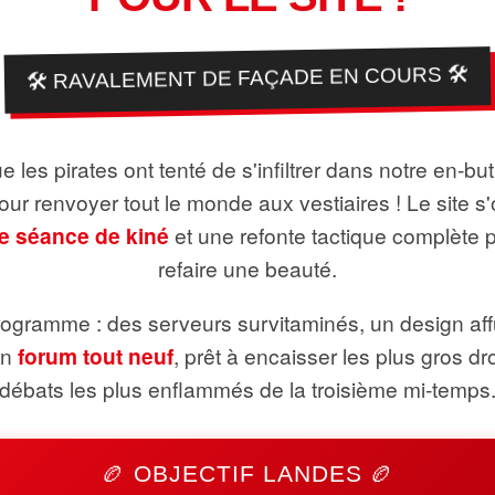
🛠️ RAVALEMENT DE FAÇADE EN COURS 🛠️
 les pirates ont tenté de s'infiltrer dans notre en-bu
pour renvoyer tout le monde aux vestiaires ! Le site s'
e séance de kiné
et une refonte tactique complète 
refaire une beauté.
ogramme : des serveurs survitaminés, un design aff
un
forum tout neuf
, prêt à encaisser les plus gros dr
débats les plus enflammés de la troisième mi-temps
🏉 OBJECTIF LANDES 🏉