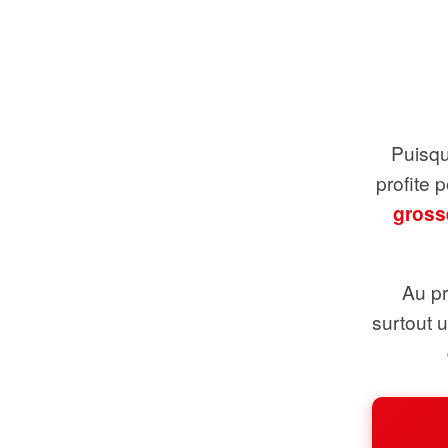
Puisque
profite 
gross
Au pr
surtout 