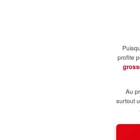
Puisque
profite 
gross
Au pr
surtout 