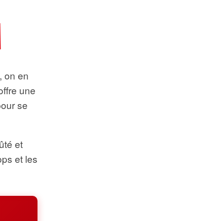
t, on en
offre une
pour se
ûté et
ops et les
.