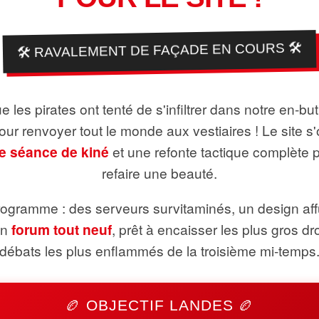
🛠️ RAVALEMENT DE FAÇADE EN COURS 🛠️
 les pirates ont tenté de s'infiltrer dans notre en-bu
pour renvoyer tout le monde aux vestiaires ! Le site s'
e séance de kiné
et une refonte tactique complète 
refaire une beauté.
ogramme : des serveurs survitaminés, un design aff
un
forum tout neuf
, prêt à encaisser les plus gros dr
débats les plus enflammés de la troisième mi-temps
🏉 OBJECTIF LANDES 🏉