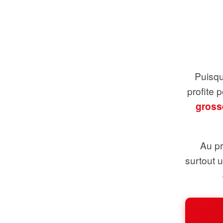
Puisque
profite 
gross
Au pr
surtout 