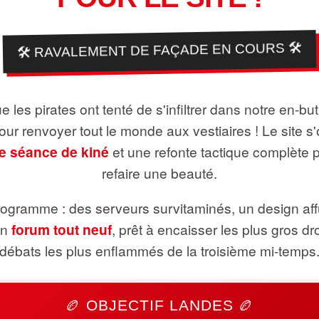
🛠️ RAVALEMENT DE FAÇADE EN COURS 🛠️
 les pirates ont tenté de s'infiltrer dans notre en-bu
pour renvoyer tout le monde aux vestiaires ! Le site s'
e séance de kiné
et une refonte tactique complète 
refaire une beauté.
ogramme : des serveurs survitaminés, un design aff
un
forum tout neuf
, prêt à encaisser les plus gros dr
débats les plus enflammés de la troisième mi-temps
🏉 OBJECTIF LANDES 🏉