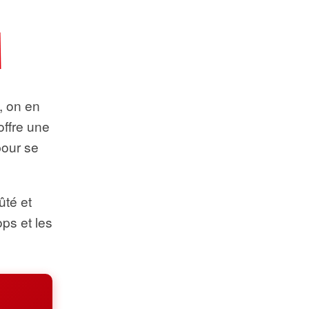
t, on en
offre une
pour se
ûté et
ops et les
.