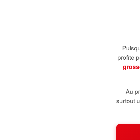
Puisque
profite 
gross
Au pr
surtout 