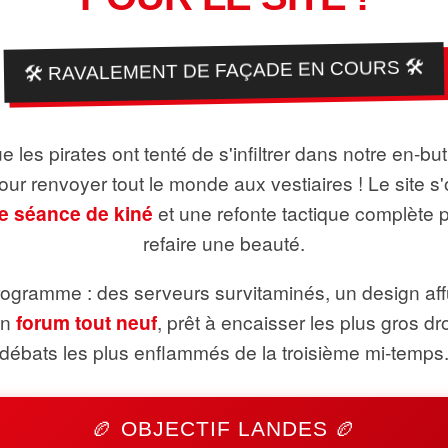
🛠️ RAVALEMENT DE FAÇADE EN COURS 🛠️
 les pirates ont tenté de s'infiltrer dans notre en-bu
pour renvoyer tout le monde aux vestiaires ! Le site s'
e séance de kiné
et une refonte tactique complète 
refaire une beauté.
ogramme : des serveurs survitaminés, un design aff
un
forum tout neuf
, prêt à encaisser les plus gros dr
débats les plus enflammés de la troisième mi-temps
🏉 OBJECTIF LANDES 🏉