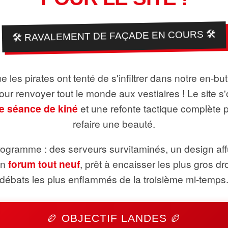
🛠️ RAVALEMENT DE FAÇADE EN COURS 🛠️
 les pirates ont tenté de s'infiltrer dans notre en-bu
pour renvoyer tout le monde aux vestiaires ! Le site s'
e séance de kiné
et une refonte tactique complète 
refaire une beauté.
ogramme : des serveurs survitaminés, un design aff
un
forum tout neuf
, prêt à encaisser les plus gros dr
débats les plus enflammés de la troisième mi-temps
🏉 OBJECTIF LANDES 🏉