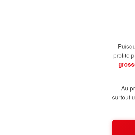
Puisque
profite 
gross
Au pr
surtout 