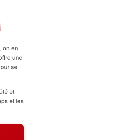
t, on en
offre une
pour se
ûté et
ops et les
.