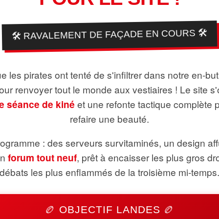
🛠️ RAVALEMENT DE FAÇADE EN COURS 🛠️
 les pirates ont tenté de s'infiltrer dans notre en-bu
pour renvoyer tout le monde aux vestiaires ! Le site s'
e séance de kiné
et une refonte tactique complète 
refaire une beauté.
ogramme : des serveurs survitaminés, un design aff
un
forum tout neuf
, prêt à encaisser les plus gros dr
débats les plus enflammés de la troisième mi-temps
🏉 OBJECTIF LANDES 🏉