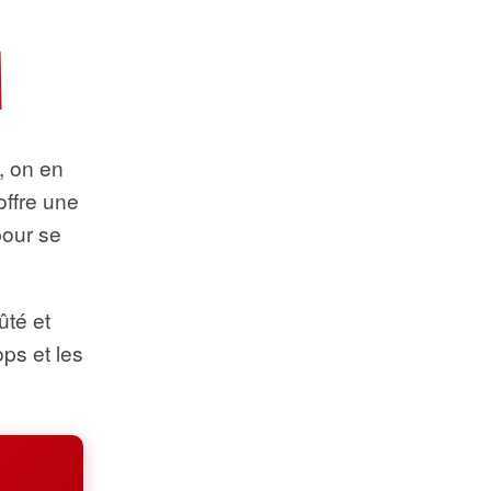
t, on en
offre une
pour se
ûté et
ops et les
.