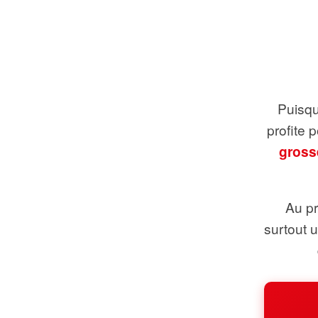
Puisque
profite 
gross
Au pr
surtout 