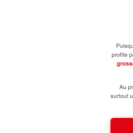
Puisque
profite 
gross
Au pr
surtout 