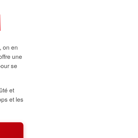
t, on en
offre une
pour se
ûté et
ops et les
.