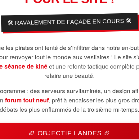
🛠️ RAVALEMENT DE FAÇADE EN COURS 🛠️
 les pirates ont tenté de s'infiltrer dans notre en-bu
pour renvoyer tout le monde aux vestiaires ! Le site s'
e séance de kiné
et une refonte tactique complète 
refaire une beauté.
ogramme : des serveurs survitaminés, un design aff
un
forum tout neuf
, prêt à encaisser les plus gros dr
débats les plus enflammés de la troisième mi-temps
🏉 OBJECTIF LANDES 🏉