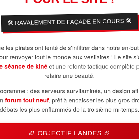
🛠️ RAVALEMENT DE FAÇADE EN COURS 🛠️
 les pirates ont tenté de s'infiltrer dans notre en-bu
pour renvoyer tout le monde aux vestiaires ! Le site s'
e séance de kiné
et une refonte tactique complète 
refaire une beauté.
ogramme : des serveurs survitaminés, un design aff
un
forum tout neuf
, prêt à encaisser les plus gros dr
débats les plus enflammés de la troisième mi-temps
🏉 OBJECTIF LANDES 🏉