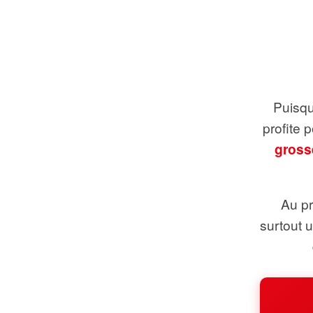
Puisque
profite 
gross
Au pr
surtout 