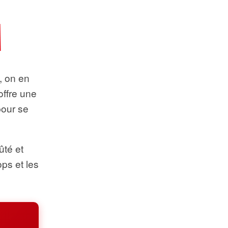
t, on en
offre une
pour se
ûté et
ops et les
.