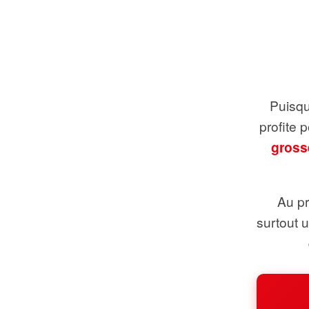
Puisque
profite 
gross
Au pr
surtout 