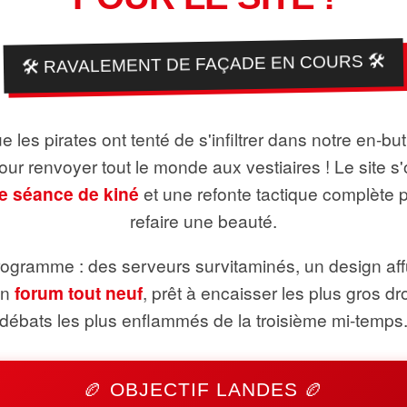
🛠️ RAVALEMENT DE FAÇADE EN COURS 🛠️
 les pirates ont tenté de s'infiltrer dans notre en-bu
pour renvoyer tout le monde aux vestiaires ! Le site s'
e séance de kiné
et une refonte tactique complète 
refaire une beauté.
ogramme : des serveurs survitaminés, un design aff
un
forum tout neuf
, prêt à encaisser les plus gros dr
débats les plus enflammés de la troisième mi-temps
🏉 OBJECTIF LANDES 🏉