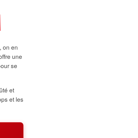
t, on en
offre une
pour se
ûté et
ops et les
.