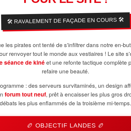
🛠️ RAVALEMENT DE FAÇADE EN COURS 🛠️
 les pirates ont tenté de s'infiltrer dans notre en-bu
pour renvoyer tout le monde aux vestiaires ! Le site s'
e séance de kiné
et une refonte tactique complète 
refaire une beauté.
ogramme : des serveurs survitaminés, un design aff
un
forum tout neuf
, prêt à encaisser les plus gros dr
débats les plus enflammés de la troisième mi-temps
🏉 OBJECTIF LANDES 🏉