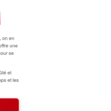
t, on en
offre une
pour se
ûté et
ops et les
.