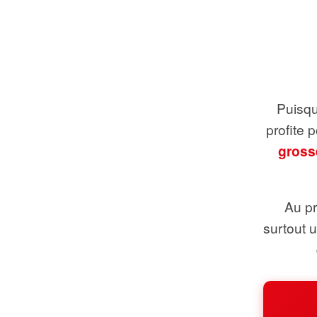
Puisque
profite 
gross
Au pr
surtout 