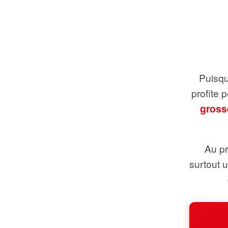
Puisque
profite 
gross
Au pr
surtout 