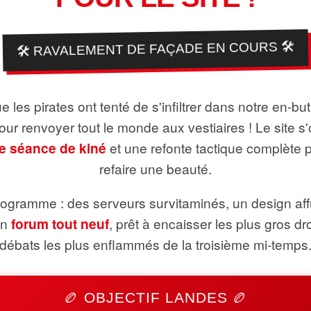
🛠️ RAVALEMENT DE FAÇADE EN COURS 🛠️
 les pirates ont tenté de s'infiltrer dans notre en-bu
pour renvoyer tout le monde aux vestiaires ! Le site s'
e séance de kiné
et une refonte tactique complète 
refaire une beauté.
ogramme : des serveurs survitaminés, un design aff
un
forum tout neuf
, prêt à encaisser les plus gros dr
débats les plus enflammés de la troisième mi-temps
🏉 OBJECTIF LANDES 🏉