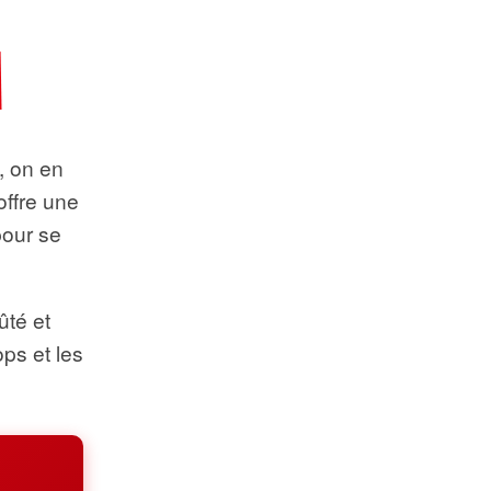
t, on en
offre une
pour se
ûté et
ops et les
.