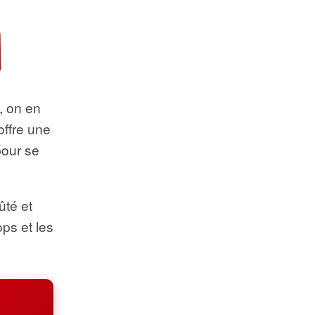
t, on en
offre une
pour se
ûté et
ops et les
.