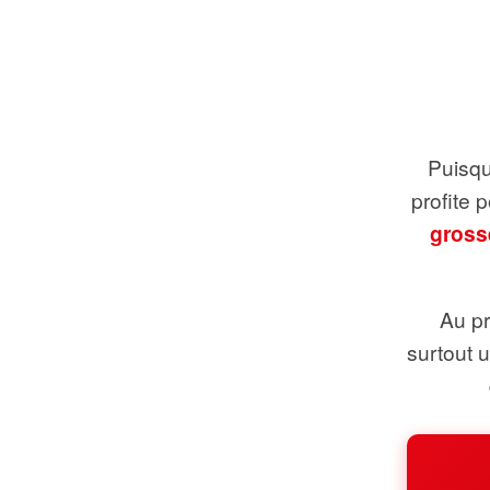
Puisque
profite 
gross
Au pr
surtout 