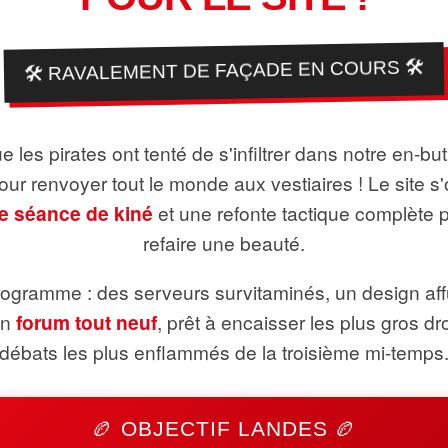
🛠️ RAVALEMENT DE FAÇADE EN COURS 🛠️
 les pirates ont tenté de s'infiltrer dans notre en-bu
pour renvoyer tout le monde aux vestiaires ! Le site s'
e séance de kiné
et une refonte tactique complète 
refaire une beauté.
ogramme : des serveurs survitaminés, un design aff
un
forum tout neuf
, prêt à encaisser les plus gros dr
débats les plus enflammés de la troisième mi-temps
🏉 OBJECTIF LANDES 🏉