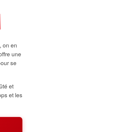
t, on en
offre une
pour se
ûté et
ops et les
.