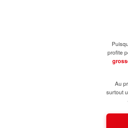
Puisque
profite 
gross
Au pr
surtout 