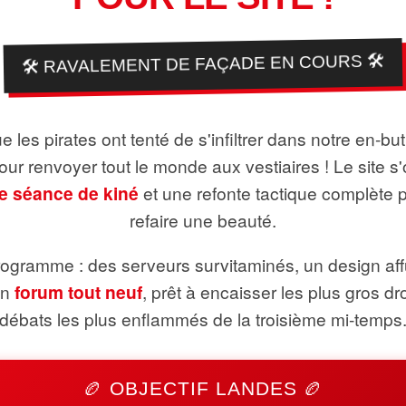
🛠️ RAVALEMENT DE FAÇADE EN COURS 🛠️
 les pirates ont tenté de s'infiltrer dans notre en-bu
pour renvoyer tout le monde aux vestiaires ! Le site s'
e séance de kiné
et une refonte tactique complète 
refaire une beauté.
ogramme : des serveurs survitaminés, un design aff
un
forum tout neuf
, prêt à encaisser les plus gros dr
débats les plus enflammés de la troisième mi-temps
🏉 OBJECTIF LANDES 🏉