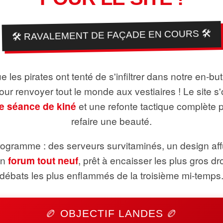
🛠️ RAVALEMENT DE FAÇADE EN COURS 🛠️
 les pirates ont tenté de s'infiltrer dans notre en-bu
pour renvoyer tout le monde aux vestiaires ! Le site s'
e séance de kiné
et une refonte tactique complète 
refaire une beauté.
ogramme : des serveurs survitaminés, un design aff
un
forum tout neuf
, prêt à encaisser les plus gros dr
débats les plus enflammés de la troisième mi-temps
🏉 OBJECTIF LANDES 🏉