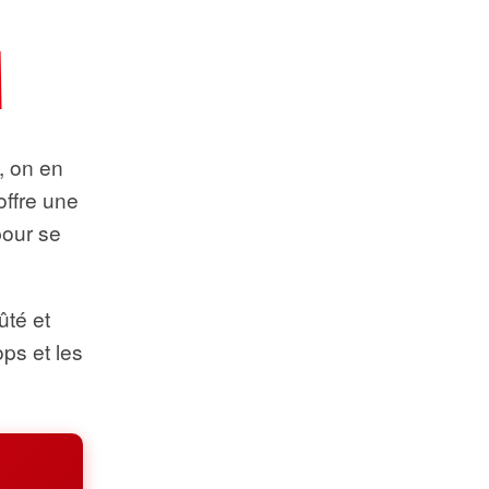
t, on en
offre une
pour se
ûté et
ops et les
.