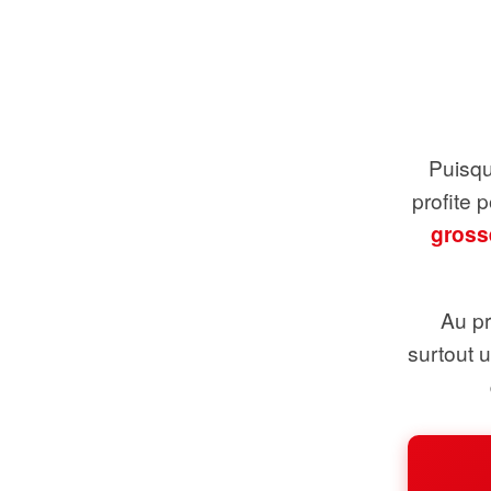
Puisque
profite 
gross
Au pr
surtout 