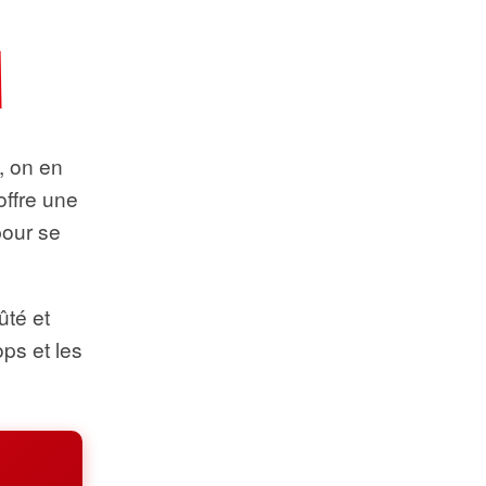
t, on en
offre une
pour se
ûté et
ops et les
.