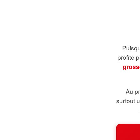
Puisque
profite 
gross
Au pr
surtout 