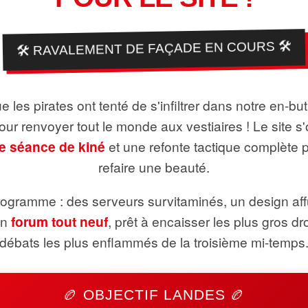
🛠️ RAVALEMENT DE FAÇADE EN COURS 🛠️
 les pirates ont tenté de s'infiltrer dans notre en-bu
pour renvoyer tout le monde aux vestiaires ! Le site s'
e séance de kiné
et une refonte tactique complète 
refaire une beauté.
ogramme : des serveurs survitaminés, un design aff
un
forum tout neuf
, prêt à encaisser les plus gros dr
débats les plus enflammés de la troisième mi-temps
🏉 OBJECTIF LANDES 🏉