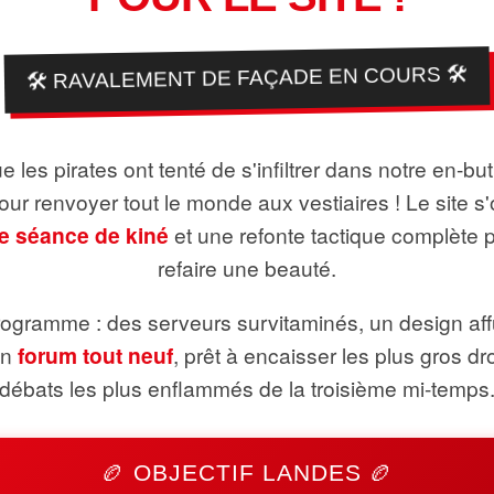
🛠️ RAVALEMENT DE FAÇADE EN COURS 🛠️
 les pirates ont tenté de s'infiltrer dans notre en-bu
pour renvoyer tout le monde aux vestiaires ! Le site s'
e séance de kiné
et une refonte tactique complète 
refaire une beauté.
ogramme : des serveurs survitaminés, un design aff
un
forum tout neuf
, prêt à encaisser les plus gros dr
débats les plus enflammés de la troisième mi-temps
🏉 OBJECTIF LANDES 🏉