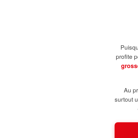
Puisque
profite 
gross
Au pr
surtout 