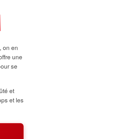
t, on en
offre une
pour se
ûté et
ops et les
.