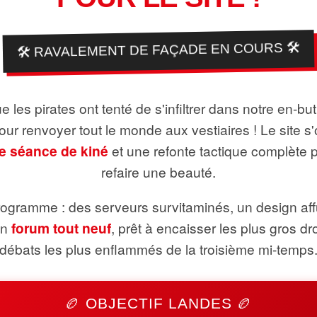
🛠️ RAVALEMENT DE FAÇADE EN COURS 🛠️
 les pirates ont tenté de s'infiltrer dans notre en-bu
pour renvoyer tout le monde aux vestiaires ! Le site s'
e séance de kiné
et une refonte tactique complète 
refaire une beauté.
ogramme : des serveurs survitaminés, un design aff
un
forum tout neuf
, prêt à encaisser les plus gros dr
débats les plus enflammés de la troisième mi-temps
🏉 OBJECTIF LANDES 🏉