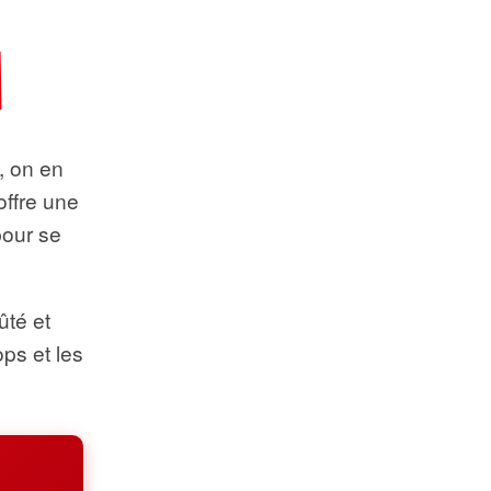
t, on en
offre une
pour se
ûté et
ops et les
.