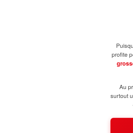
Puisque
profite 
gross
Au pr
surtout 