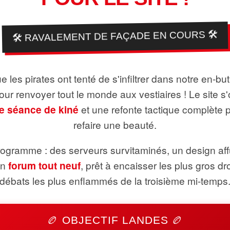
🛠️ RAVALEMENT DE FAÇADE EN COURS 🛠️
 les pirates ont tenté de s'infiltrer dans notre en-bu
pour renvoyer tout le monde aux vestiaires ! Le site s'
e séance de kiné
et une refonte tactique complète 
refaire une beauté.
ogramme : des serveurs survitaminés, un design aff
un
forum tout neuf
, prêt à encaisser les plus gros dr
débats les plus enflammés de la troisième mi-temps
🏉 OBJECTIF LANDES 🏉