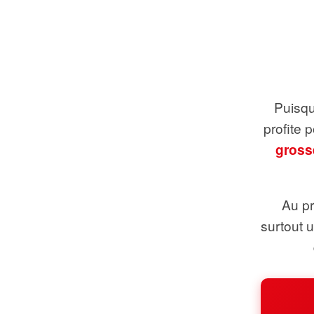
Puisque
profite 
gross
Au pr
surtout 