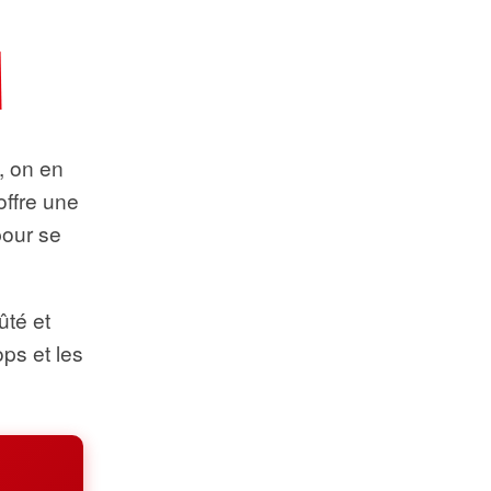
t, on en
offre une
pour se
ûté et
ops et les
.