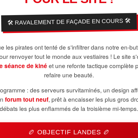
🛠️ RAVALEMENT DE FAÇADE EN COURS 🛠️
 les pirates ont tenté de s'infiltrer dans notre en-bu
pour renvoyer tout le monde aux vestiaires ! Le site s'
e séance de kiné
et une refonte tactique complète 
refaire une beauté.
ogramme : des serveurs survitaminés, un design aff
un
forum tout neuf
, prêt à encaisser les plus gros dr
débats les plus enflammés de la troisième mi-temps
🏉 OBJECTIF LANDES 🏉