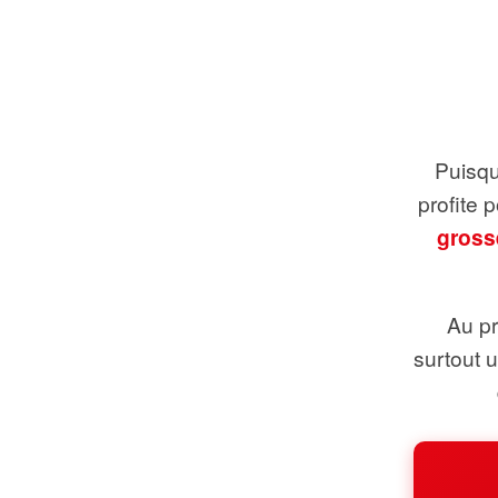
Puisque
profite 
gross
Au pr
surtout 