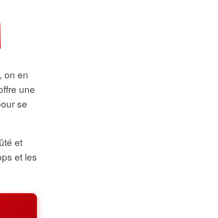
t, on en
offre une
pour se
ûté et
ops et les
.