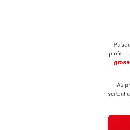
Puisque
profite 
gross
Au pr
surtout 