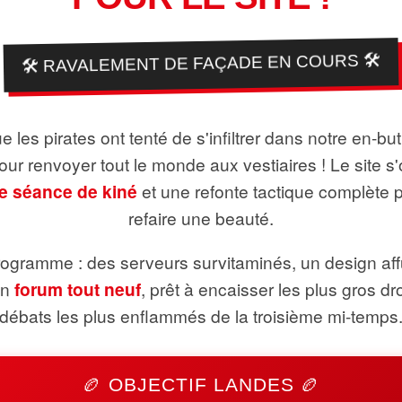
🛠️ RAVALEMENT DE FAÇADE EN COURS 🛠️
 les pirates ont tenté de s'infiltrer dans notre en-bu
pour renvoyer tout le monde aux vestiaires ! Le site s'
e séance de kiné
et une refonte tactique complète 
refaire une beauté.
ogramme : des serveurs survitaminés, un design aff
un
forum tout neuf
, prêt à encaisser les plus gros dr
débats les plus enflammés de la troisième mi-temps
🏉 OBJECTIF LANDES 🏉