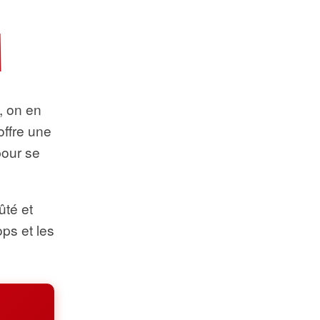
t, on en
offre une
pour se
ûté et
ops et les
.