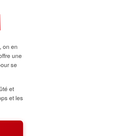
t, on en
offre une
pour se
ûté et
ops et les
.