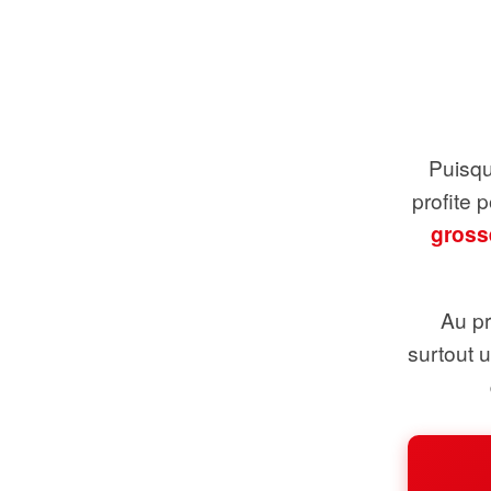
Puisque
profite 
gross
Au pr
surtout 