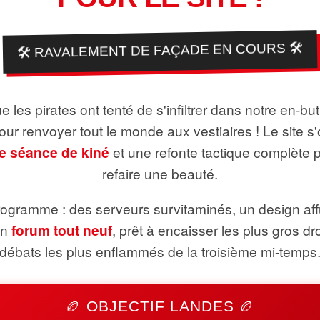
🛠️ RAVALEMENT DE FAÇADE EN COURS 🛠️
 les pirates ont tenté de s'infiltrer dans notre en-bu
pour renvoyer tout le monde aux vestiaires ! Le site s'
e séance de kiné
et une refonte tactique complète 
refaire une beauté.
ogramme : des serveurs survitaminés, un design aff
un
forum tout neuf
, prêt à encaisser les plus gros dr
débats les plus enflammés de la troisième mi-temps
🏉 OBJECTIF LANDES 🏉