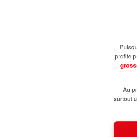
Puisque
profite 
gross
Au pr
surtout 