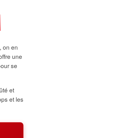
t, on en
offre une
pour se
ûté et
ops et les
.