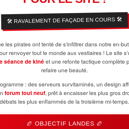
🛠️ RAVALEMENT DE FAÇADE EN COURS 🛠️
 les pirates ont tenté de s'infiltrer dans notre en-bu
pour renvoyer tout le monde aux vestiaires ! Le site s'
e séance de kiné
et une refonte tactique complète 
refaire une beauté.
ogramme : des serveurs survitaminés, un design aff
un
forum tout neuf
, prêt à encaisser les plus gros dr
débats les plus enflammés de la troisième mi-temps
🏉 OBJECTIF LANDES 🏉