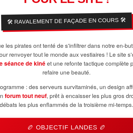
🛠️ RAVALEMENT DE FAÇADE EN COURS 🛠️
 les pirates ont tenté de s'infiltrer dans notre en-bu
pour renvoyer tout le monde aux vestiaires ! Le site s'
e séance de kiné
et une refonte tactique complète 
refaire une beauté.
ogramme : des serveurs survitaminés, un design aff
un
forum tout neuf
, prêt à encaisser les plus gros dr
débats les plus enflammés de la troisième mi-temps
🏉 OBJECTIF LANDES 🏉