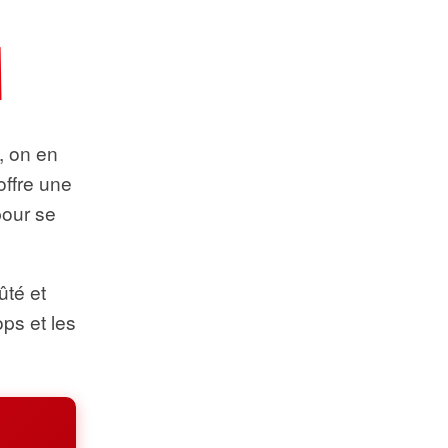
t, on en
offre une
pour se
ûté et
ops et les
.