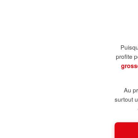
Puisque
profite 
gross
Au pr
surtout 