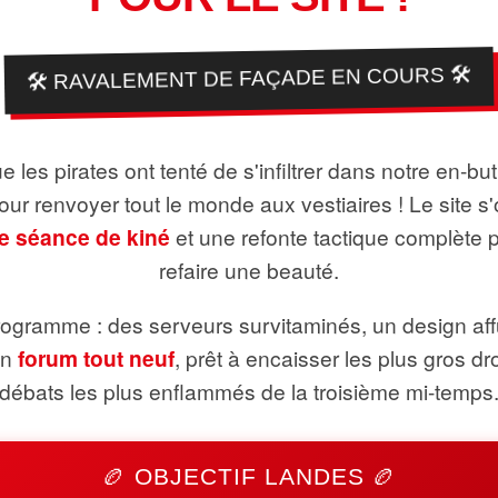
🛠️ RAVALEMENT DE FAÇADE EN COURS 🛠️
 les pirates ont tenté de s'infiltrer dans notre en-bu
pour renvoyer tout le monde aux vestiaires ! Le site s'
e séance de kiné
et une refonte tactique complète 
refaire une beauté.
ogramme : des serveurs survitaminés, un design aff
un
forum tout neuf
, prêt à encaisser les plus gros dr
débats les plus enflammés de la troisième mi-temps
🏉 OBJECTIF LANDES 🏉