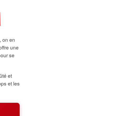
t, on en
offre une
pour se
ûté et
ops et les
.