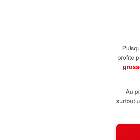
Puisque
profite 
gross
Au pr
surtout 