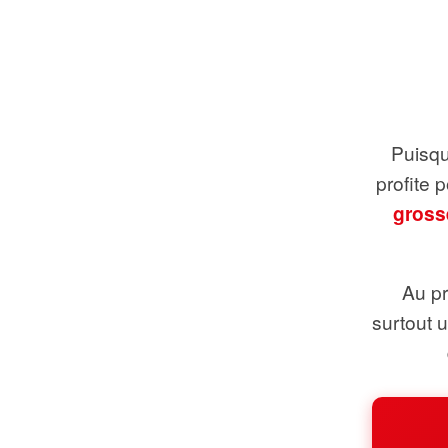
Puisque
profite 
gross
Au pr
surtout 