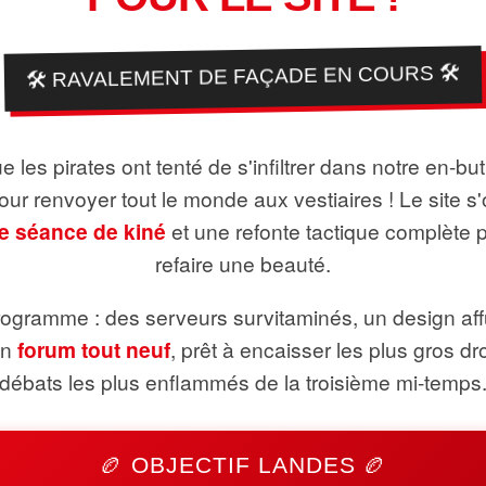
🛠️ RAVALEMENT DE FAÇADE EN COURS 🛠️
 les pirates ont tenté de s'infiltrer dans notre en-bu
pour renvoyer tout le monde aux vestiaires ! Le site s'
e séance de kiné
et une refonte tactique complète 
refaire une beauté.
ogramme : des serveurs survitaminés, un design aff
un
forum tout neuf
, prêt à encaisser les plus gros dr
débats les plus enflammés de la troisième mi-temps
🏉 OBJECTIF LANDES 🏉