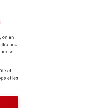
t, on en
offre une
pour se
ûté et
ops et les
.