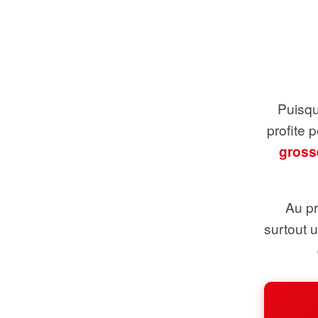
Puisque
profite 
gross
Au pr
surtout 