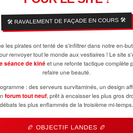
🛠️ RAVALEMENT DE FAÇADE EN COURS 🛠️
 les pirates ont tenté de s'infiltrer dans notre en-bu
pour renvoyer tout le monde aux vestiaires ! Le site s'
e séance de kiné
et une refonte tactique complète 
refaire une beauté.
ogramme : des serveurs survitaminés, un design aff
un
forum tout neuf
, prêt à encaisser les plus gros dr
débats les plus enflammés de la troisième mi-temps
🏉 OBJECTIF LANDES 🏉