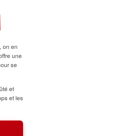
t, on en
offre une
pour se
ûté et
ops et les
.