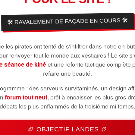
🛠️ RAVALEMENT DE FAÇADE EN COURS 🛠️
 les pirates ont tenté de s'infiltrer dans notre en-bu
pour renvoyer tout le monde aux vestiaires ! Le site s'
e séance de kiné
et une refonte tactique complète 
refaire une beauté.
ogramme : des serveurs survitaminés, un design aff
un
forum tout neuf
, prêt à encaisser les plus gros dr
débats les plus enflammés de la troisième mi-temps
🏉 OBJECTIF LANDES 🏉