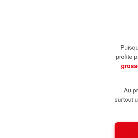
Puisque
profite 
gross
Au pr
surtout 