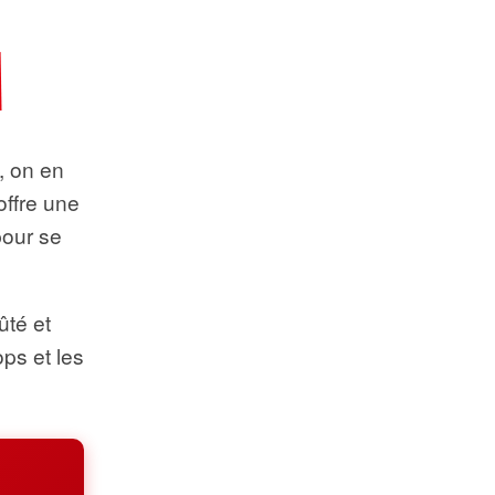
t, on en
offre une
pour se
ûté et
ops et les
.