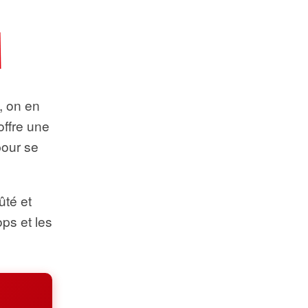
t, on en
offre une
pour se
ûté et
ops et les
.