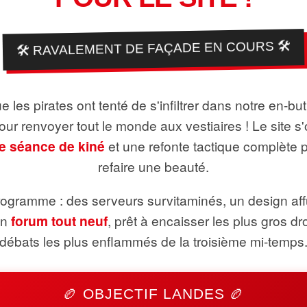
🛠️ RAVALEMENT DE FAÇADE EN COURS 🛠️
 les pirates ont tenté de s'infiltrer dans notre en-bu
pour renvoyer tout le monde aux vestiaires ! Le site s'
e séance de kiné
et une refonte tactique complète 
refaire une beauté.
ogramme : des serveurs survitaminés, un design aff
un
forum tout neuf
, prêt à encaisser les plus gros dr
débats les plus enflammés de la troisième mi-temps
🏉 OBJECTIF LANDES 🏉