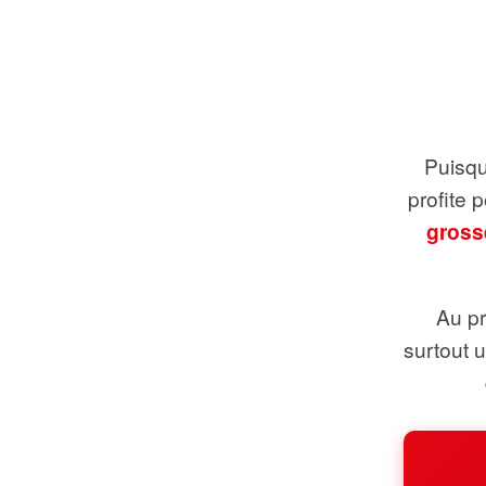
Puisque
profite 
gross
Au pr
surtout 