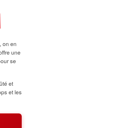
t, on en
offre une
pour se
ûté et
ops et les
.