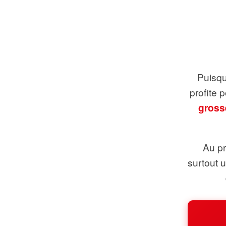
Puisque
profite 
gross
Au pr
surtout 