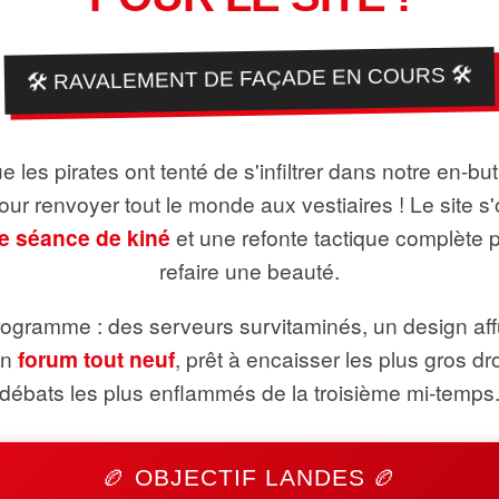
🛠️ RAVALEMENT DE FAÇADE EN COURS 🛠️
 les pirates ont tenté de s'infiltrer dans notre en-bu
pour renvoyer tout le monde aux vestiaires ! Le site s'
e séance de kiné
et une refonte tactique complète 
refaire une beauté.
ogramme : des serveurs survitaminés, un design aff
un
forum tout neuf
, prêt à encaisser les plus gros dr
débats les plus enflammés de la troisième mi-temps
🏉 OBJECTIF LANDES 🏉