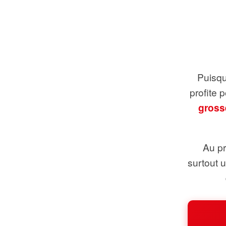
Puisque
profite 
gross
Au pr
surtout 