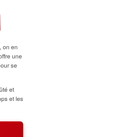
t, on en
offre une
pour se
ûté et
ops et les
.