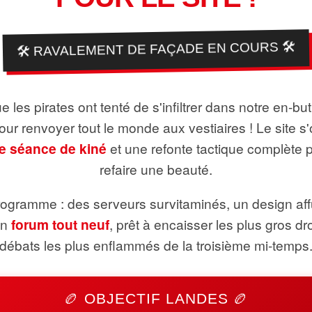
🛠️ RAVALEMENT DE FAÇADE EN COURS 🛠️
 les pirates ont tenté de s'infiltrer dans notre en-bu
pour renvoyer tout le monde aux vestiaires ! Le site s'
e séance de kiné
et une refonte tactique complète 
refaire une beauté.
ogramme : des serveurs survitaminés, un design aff
un
forum tout neuf
, prêt à encaisser les plus gros dr
débats les plus enflammés de la troisième mi-temps
🏉 OBJECTIF LANDES 🏉